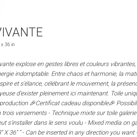
-bench-seat-and-
VIVANTE
ÉLAN DE VIE
C
ws
Canad
 x 36 in
16 x 20 in
vante explose en gestes libres et couleurs vibrantes
Cette œuvre vibre d’une énergie
ergie indomptable. Entre chaos et harmonie, la mati
puissants. Elle évoque l’élan vit
 libres et couleurs vibrantes, affirmant une
spire et s’élance, célébrant le mouvement, la présenc
mouvement vers l’avant, là où l
re chaos et harmonie, la matière danse,
yeuse d’exister pleinement ici maintenant. Toile uni
affirmation de soi. Toile uniqu
rant le mouvement, la présence et la force
production 🎉Certificat cadeau disponible🎉 Possibil
cadeau disponible🎉 Possibilité
ent ici maintenant. Toile unique - Aucune
 trois versements - Technique mixte sur toile galerie - 
Acrylique sur toile galerie - 20''
 cadeau disponible🎉 Possibilité de payer
ut s'installer dans le sens voulu - Mixed media on g
voulu - Acrylic on gallery Canvas
ique mixte sur toile galerie - 18'' X 36'' -
'' X 36'' '' - Can be inserted in any direction you want
direction you want - Pour achat, v
sens voulu - Mixed media on gallery Canvas