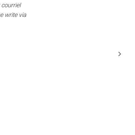
 courriel
l manonduquette59@gmail.com - - For
 write via
ntact'' on the homepage or by email
m