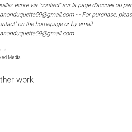
uillez écrire via ''contact'' sur la page d'accueil ou par
page d'accueil ou par courrie
erted in any direction you want - Pour achat,
nonduquette59@gmail.com - - For purchase, please
purchase, please write via ''co
t'' sur la page d'accueil ou par courriel
contact'' on the homepage or by email
manonduquette59@gmail.co
om - - For purchase, please write via
anonduquette59@gmail.com
ge or by email
MEDIUM
l.com
Acrylic painting
DIUM
xed Media
ther work