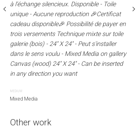
ux. Disponible - Toile
à l’échange silencieux. Disponible - Toile
s'entrelacent, symbolisan
roduction 🎉Certificat
unique - Aucune reproduction 🎉Certificat
joie de vivre qui animaien
 Possibilité de payer en
cadeau disponible🎉 Possibilité de payer en
parisiens. Des touches de
chnique mixte sur toile
trois versements Technique mixte sur toile
apportent une dimension 
X 24'' - Peut s'installer
galerie (bois) - 24'' X 24'' - Peut s'installer
rappelant les nuits étoilée
- Mixed Media on gallery
dans le sens voulu - Mixed Media on gallery
musique fusionnaient. T
X 24'' - Can be inserted
Canvas (wood) 24'' X 24'' - Can be inserted
toile 3/4'' 18"H X 22L ca
u want
in any direction you want
media on 3/4'' canvas 1
included --- Peut s'instal
MEDIUM
voulu -- Can be inserted 
Mixed Media
want --- Toile unique - A
🎉Certificat cadeau dispo
Other work
de payer en trois versem