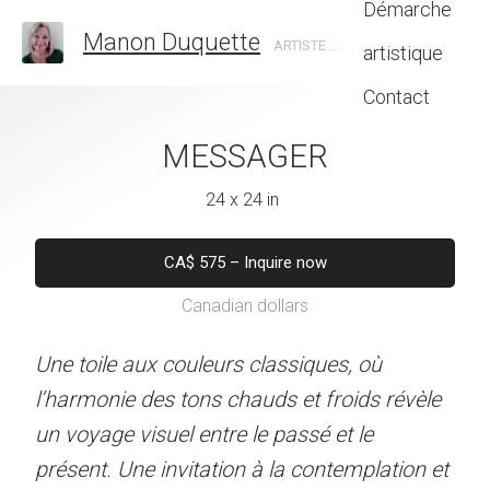
Démarche
Manon Duquette
ARTISTE EN ART ABSTRAIT, CANADA
artistique
Contact
SSAGER
MESSAGER
LES ANNÉE
4 x 24 in
24 x 24 in
18 x 22 
5
–
Inquire now
CA$
575
–
Inquire now
CA$
300
–
Inq
dian dollars
Canadian dollars
Canadian do
urs classiques, où
Une toile aux couleurs classiques, où
Une explosion de couleur
 chauds et froids révèle
l’harmonie des tons chauds et froids révèle
évoquant la créativité et 
re le passé et le
un voyage visuel entre le passé et le
cette époque insouciante.
tion à la contemplation et
présent. Une invitation à la contemplation et
chatoyantes de rouge et