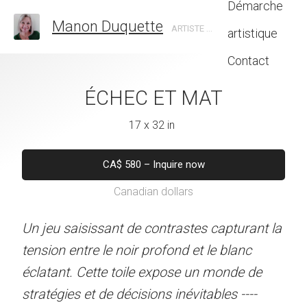
Démarche
Manon Duquette
ARTISTE EN ART ABSTRAIT, CANADA
artistique
Contact
C ET MAT
ÉCHEC ET MAT
POLLINIS
7 x 32 in
17 x 32 in
24 x 30 
0
–
Inquire now
CA$
580
–
Inquire now
CA$
720
–
Inq
dian dollars
Canadian dollars
Canadian do
e contrastes capturant la
Un jeu saisissant de contrastes capturant la
Des fleurs s'épanouissen
r profond et le blanc
tension entre le noir profond et le blanc
couleurs vibrantes attiren
le expose un monde de
éclatant. Cette toile expose un monde de
ode à l'union et à la féc
sions inévitables ----
stratégies et de décisions inévitables ----
touche célèbre la beauté d