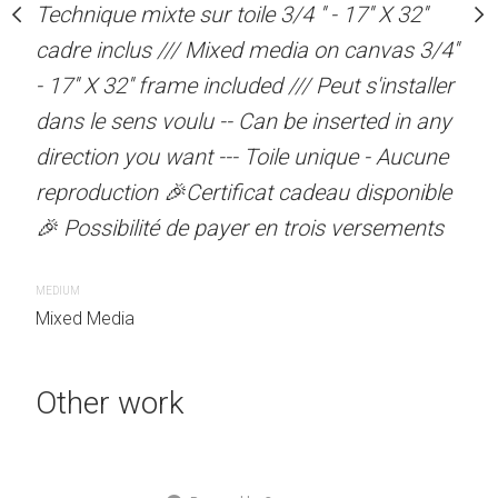
oile 3/4 '' - 17'' X 32''
Technique mixte sur toile 3/4 '' - 17'' X 32''
Acrylique sur toile galeri
xed media on canvas 3/4''
cadre inclus /// Mixed media on canvas 3/4''
on gallery canvas 24" X 3
ncluded /// Peut s'installer
- 17'' X 32'' frame included /// Peut s'installer
s'installer dans le sens v
-- Can be inserted in any
dans le sens voulu -- Can be inserted in any
inserted in any direction 
--- Toile unique - Aucune
direction you want --- Toile unique - Aucune
unique --- Aucune reprodu
ificat cadeau disponible
reproduction 🎉Certificat cadeau disponible
cadeau disponible🎉 Poss
ayer en trois versements
🎉 Possibilité de payer en trois versements
trois versements
MEDIUM
MEDIUM
Mixed Media
Mixed Media
Other work