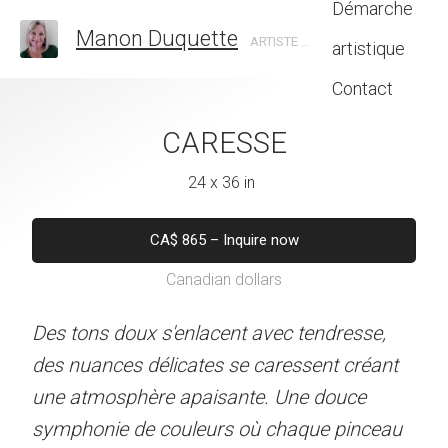
Démarche
Manon Duquette
ARTISTE EN ART ABSTRAIT, CANADA
artistique
Contact
RESSE
CARESSE
VOIE LA
4 x 36 in
24 x 36 in
38 x 26 
5
–
Inquire now
CA$
865
–
Inquire now
CA$
980
–
Inq
dian dollars
Canadian dollars
Canadian do
lacent avec tendresse,
Des tons doux s'enlacent avec tendresse,
es étoiles scintillantes t
tes se caressent créant
des nuances délicates se caressent créant
céleste. Les tons de ble
aisante. Une douce
une atmosphère apaisante. Une douce
évoquent l'immensité de 
eurs où chaque pinceau
symphonie de couleurs où chaque pinceau
invitation à plonger dans l