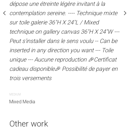
légère invitant à la
dépose une étreinte légère invitant à la
parmi les constellations.
ne. ---- Technique mixte
contemplation sereine. ---- Technique mixte
sur toile galerie avec en
"H X 24"L / Mixed
sur toile galerie 36"H X 24"L / Mixed
- 26"H X 38"L / Mixed me
y canvas 36"H X 24"W ---
technique on gallery canvas 36"H X 24"W ---
canvas with 1" black fra
s le sens voulu -- Can be
Peut s'installer dans le sens voulu -- Can be
Toile unique --- Aucune r
ction you want --- Toile
inserted in any direction you want --- Toile
Certificat cadeau disponi
eproduction 🎉Certificat
unique --- Aucune reproduction 🎉Certificat
payer en trois versemen
 Possibilité de payer en
cadeau disponible🎉 Possibilité de payer en
MEDIUM
trois versements
Mixed Media
MEDIUM
Mixed Media
Other work